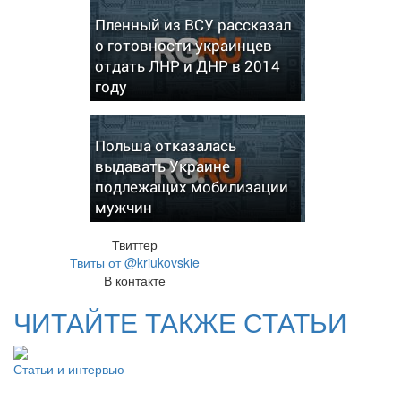
Пленный из ВСУ рассказал
о готовности украинцев
отдать ЛНР и ДНР в 2014
году
Польша отказалась
выдавать Украине
подлежащих мобилизации
мужчин
Твиттер
Твиты от @kriukovskie
В контакте
ЧИТАЙТЕ ТАКЖЕ СТАТЬИ
Статьи и интервью