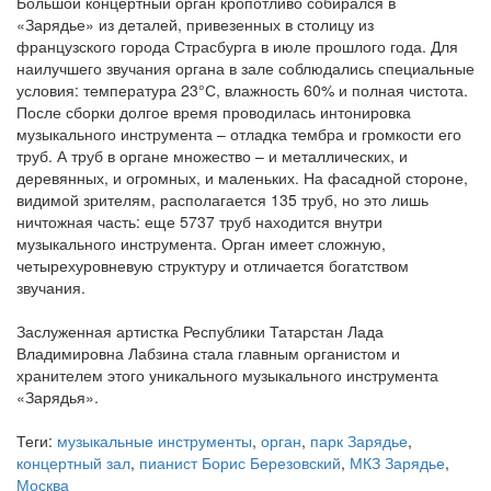
Большой концертный орган кропотливо собирался в
«Зарядье» из деталей, привезенных в столицу из
французского города Страсбурга в июле прошлого года. Для
наилучшего звучания органа в зале соблюдались специальные
условия: температура 23°С, влажность 60% и полная чистота.
После сборки долгое время проводилась интонировка
музыкального инструмента – отладка тембра и громкости его
труб. А труб в органе множество – и металлических, и
деревянных, и огромных, и маленьких. На фасадной стороне,
видимой зрителям, располагается 135 труб, но это лишь
ничтожная часть: еще 5737 труб находится внутри
музыкального инструмента. Орган имеет сложную,
четырехуровневую структуру и отличается богатством
звучания.
Заслуженная артистка Республики Татарстан Лада
Владимировна Лабзина стала главным органистом и
хранителем этого уникального музыкального инструмента
«Зарядья».
Теги:
музыкальные инструменты
,
орган
,
парк Зарядье
,
концертный зал
,
пианист Борис Березовский
,
МКЗ Зарядье
,
Москва