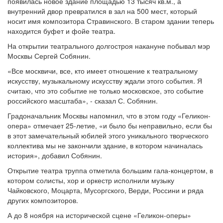
появилась новое здание площадью 13 тысяч кв.м., а
внутренний двор превратился в зал на 500 мест, который
носит имя композитора Стравинского. В старом здании теперь
находится буфет и фойе театра.
На открытии театрального долгостроя накануне побывал мэр
Москвы Сергей Собянин.
«Все москвичи, все, кто имеет отношение к театральному
искусству, музыкальному искусству ждали этого события. Я
считаю, что это событие не только московское, это событие
российского масштаба», - сказал С. Собянин.
Градоначальник Москвы напомнил, что в этом году «Геликон-
опера» отмечает 25-летие, «и было бы неправильно, если бы
в этот замечательный юбилей этого уникального творческого
коллектива мы не закончили здание, в котором начиналась
история», добавил Собянин.
Открытие театра труппа отметила большим гала-концертом, в
котором солисты, хор и оркестр исполнили музыку
Чайковского, Моцарта, Мусоргского, Верди, Россини и ряда
других композиторов.
А до 8 ноября на исторической сцене «Геликон-оперы»