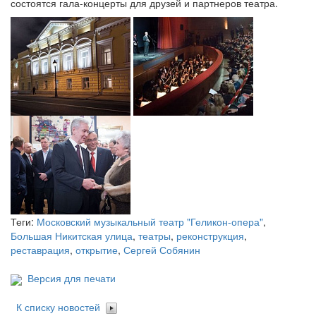
состоятся гала-концерты для друзей и партнеров театра.
Теги:
Московский музыкальный театр "Геликон-опера"
,
Большая Никитская улица
,
театры
,
реконструкция
,
реставрация
,
открытие
,
Сергей Собянин
Версия для печати
К списку новостей