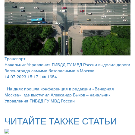
Транспорт
Начальник Управления ГИБДД ГУ МВД России выделил дороги
Зеленограда самыми безопасными в Москве
14.07.2023 15:17 |
1654
На днях прошла конференция в редакции «Вечерняя
Москва», где выступил Александр Быков – начальник
Управления ГИБДД ГУ МВД России
ЧИТАЙТЕ ТАКЖЕ СТАТЬИ