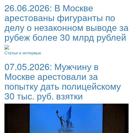
26.06.2026:
В Москве
арестованы фигуранты по
делу о незаконном выводе за
рубеж более 30 млрд рублей
Статьи и интервью
07.05.2026:
Мужчину в
Москве арестовали за
попытку дать полицейскому
30 тыс. руб. взятки