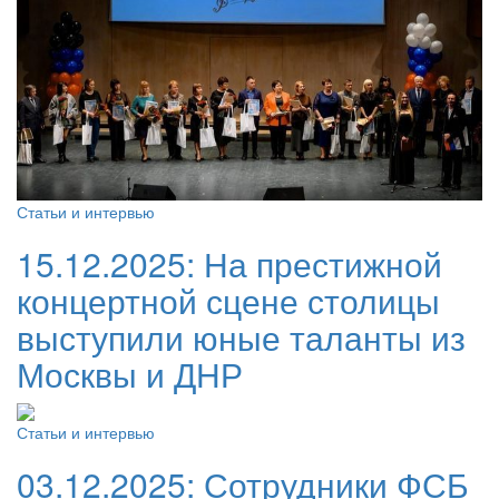
Статьи и интервью
15.12.2025:
На престижной
концертной сцене столицы
выступили юные таланты из
Москвы и ДНР
Статьи и интервью
03.12.2025:
Сотрудники ФСБ