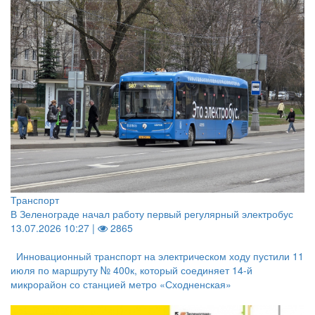
Транспорт
В Зеленограде начал работу первый регулярный электробус
13.07.2026 10:27 |
2865
Инновационный транспорт на электрическом ходу пустили 11
июля по маршруту № 400к, который соединяет 14-й
микрорайон со станцией метро «Сходненская»