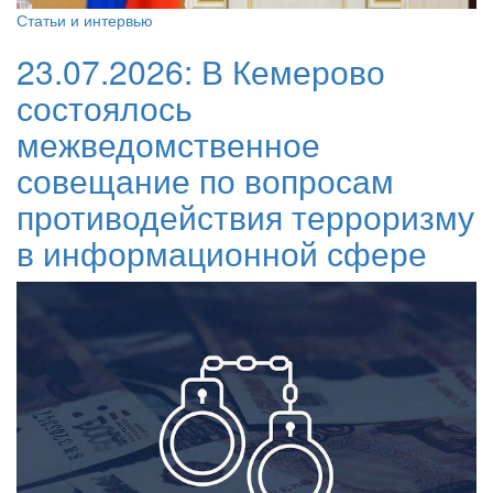
Статьи и интервью
23.07.2026:
В Кемерово
состоялось
межведомственное
совещание по вопросам
противодействия терроризму
в информационной сфере