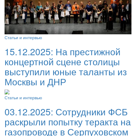
Статьи и интервью
15.12.2025:
На престижной
концертной сцене столицы
выступили юные таланты из
Москвы и ДНР
Статьи и интервью
03.12.2025:
Сотрудники ФСБ
раскрыли попытку теракта на
газопроводе в Серпуховском