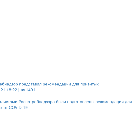
ебнадзор представил рекомендации для привитых
021 18:22 |
1491
алистами Роспотребнадзора были подготовлены рекомендации дл
х от COVID-19