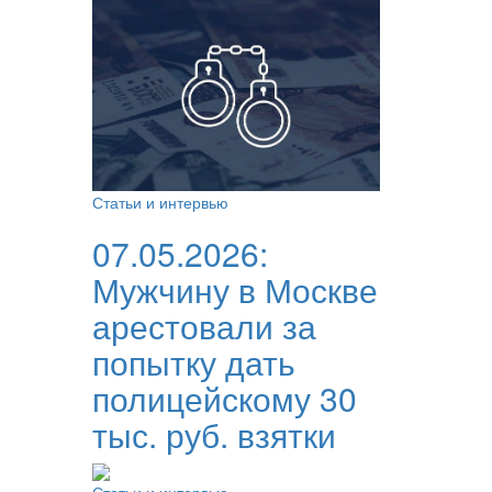
Статьи и интервью
07.05.2026:
Мужчину в Москве
арестовали за
попытку дать
полицейскому 30
тыс. руб. взятки