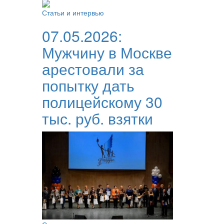
Статьи и интервью
07.05.2026:
Мужчину в Москве
арестовали за
попытку дать
полицейскому 30
тыс. руб. взятки