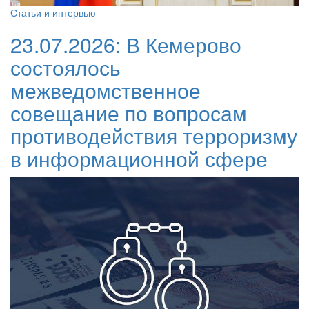
Статьи и интервью
23.07.2026:
В Кемерово
состоялось
межведомственное
совещание по вопросам
противодействия терроризму
в информационной сфере