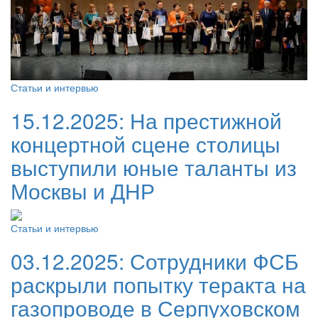
Статьи и интервью
15.12.2025:
На престижной
концертной сцене столицы
выступили юные таланты из
Москвы и ДНР
Статьи и интервью
03.12.2025:
Сотрудники ФСБ
раскрыли попытку теракта на
газопроводе в Серпуховском