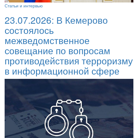
Статьи и интервью
23.07.2026:
В Кемерово
состоялось
межведомственное
совещание по вопросам
противодействия терроризму
в информационной сфере