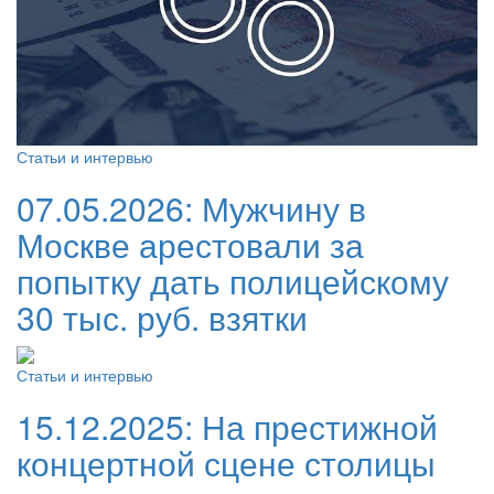
Статьи и интервью
07.05.2026:
Мужчину в
Москве арестовали за
попытку дать полицейскому
30 тыс. руб. взятки
Статьи и интервью
15.12.2025:
На престижной
концертной сцене столицы