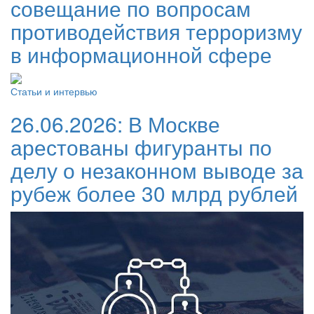
совещание по вопросам
противодействия терроризму
в информационной сфере
Статьи и интервью
26.06.2026:
В Москве
арестованы фигуранты по
делу о незаконном выводе за
рубеж более 30 млрд рублей