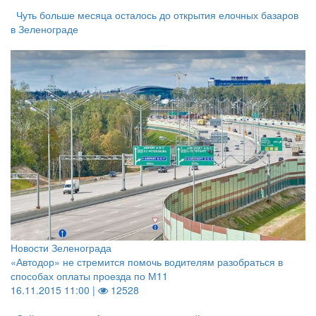
Чуть больше месяца осталось до открытия елочных базаров
в Зеленограде
Новости Зеленограда
«Автодор» не стремится помочь водителям разобраться в
способах оплаты проезда по М11
16.11.2015 11:00 |
12528