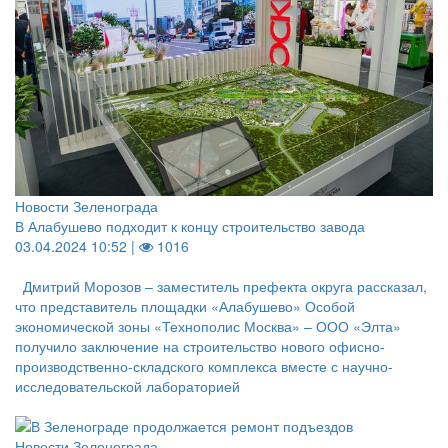
Новости Зеленограда
В Алабушево подходит к концу строительство завода
03.04.2024 10:52 |
1016
Дмитрий Морозов – заместитель префекта округа рассказал,
что представитель площадки «Алабушево» Особой
экономической зоны «Технополис Москва» – ООО «Элта»
получило заключение на строительство нового офисно-
производственно-складского комплекса вместе с научно-
исследовательской лабораторией
Новости Зеленограда