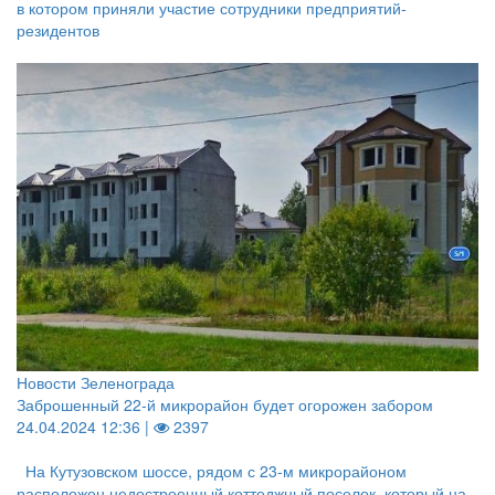
в котором приняли участие сотрудники предприятий-
резидентов
Новости Зеленограда
Заброшенный 22-й микрорайон будет огорожен забором
24.04.2024 12:36 |
2397
На Кутузовском шоссе, рядом с 23-м микрорайоном
расположен недостроенный коттеджный поселок, который на