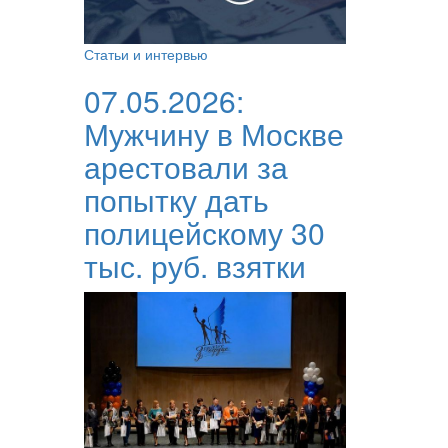
Статьи и интервью
07.05.2026:
Мужчину в Москве
арестовали за
попытку дать
полицейскому 30
тыс. руб. взятки