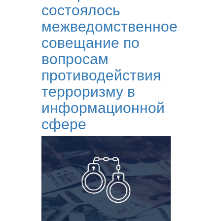
состоялось
межведомственное
совещание по
вопросам
противодействия
терроризму в
информационной
сфере