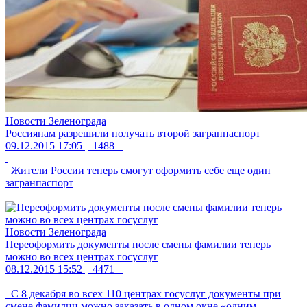
Новости Зеленограда
Россиянам разрешили получать второй загранпаспорт
09.12.2015 17:05 |
1488
Жители России теперь смогут оформить себе еще один
загранпаспорт
Новости Зеленограда
Переоформить документы после смены фамилии теперь
можно во всех центрах госуслуг
08.12.2015 15:52 |
4471
С 8 декабря во всех 110 центрах госуслуг документы при
смене фамилии можно заказать в одном окне «одним