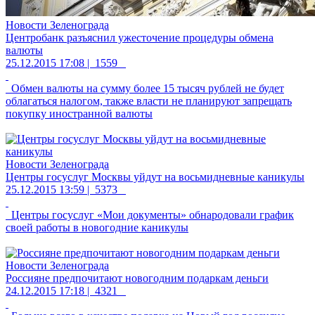
Новости Зеленограда
Центробанк разъяснил ужесточение процедуры обмена
валюты
25.12.2015 17:08 |
1559
Обмен валюты на сумму более 15 тысяч рублей не будет
облагаться налогом, также власти не планируют запрещать
покупку иностранной валюты
Новости Зеленограда
Центры госуслуг Москвы уйдут на восьмидневные каникулы
25.12.2015 13:59 |
5373
Центры госуслуг «Мои документы» обнародовали график
своей работы в новогодние каникулы
Новости Зеленограда
Россияне предпочитают новогодним подаркам деньги
24.12.2015 17:18 |
4321