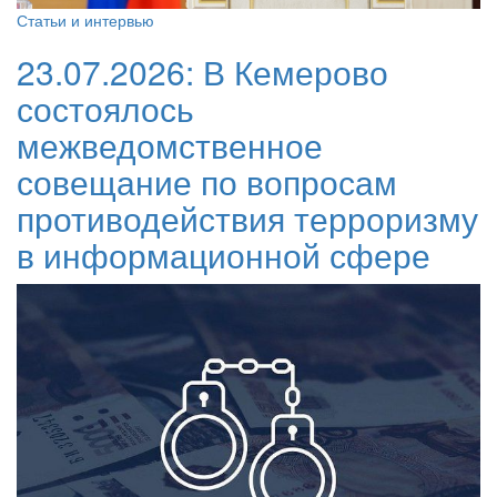
Статьи и интервью
23.07.2026:
В Кемерово
состоялось
межведомственное
совещание по вопросам
противодействия терроризму
в информационной сфере