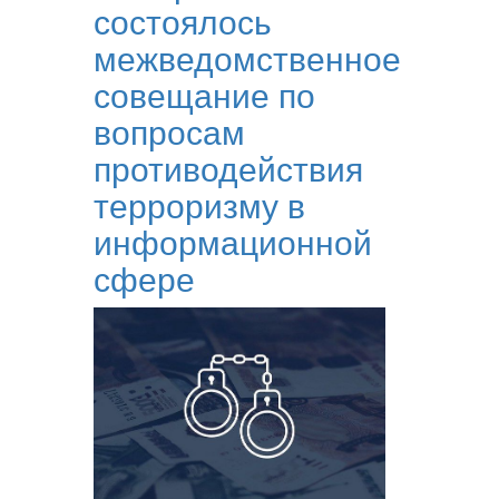
состоялось
межведомственное
совещание по
вопросам
противодействия
терроризму в
информационной
сфере