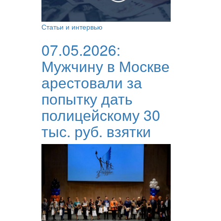
Статьи и интервью
07.05.2026:
Мужчину в Москве
арестовали за
попытку дать
полицейскому 30
тыс. руб. взятки