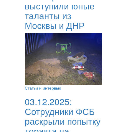
выступили юные
таланты из
Москвы и ДНР
Статьи и интервью
03.12.2025:
Сотрудники ФСБ
раскрыли попытку
теракта на