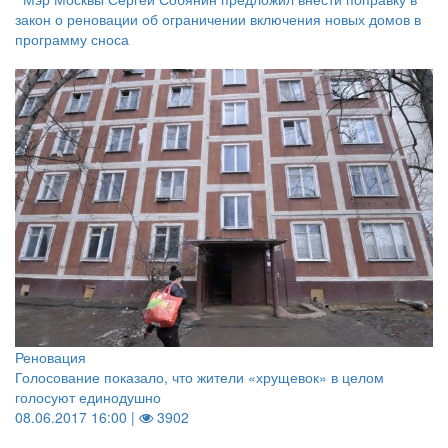
закон о реновации об ограничении включения новых домов в
программу сноса
Реновация
Голосование показало, что жители «хрущевок» в целом
голосуют единодушно
08.06.2017 16:00 |
3902