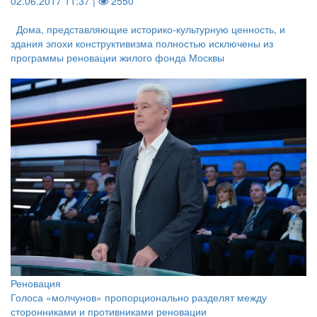
02.06.2017 11:37 |
2550
Дома, представляющие историко-культурную ценность, и
здания эпохи конструктивизма полностью исключены из
программы реновации жилого фонда Москвы
Реновация
Голоса «молчунов» пропорционально разделят между
сторонниками и противниками реновации