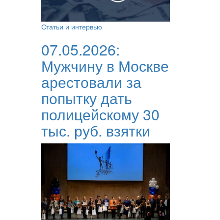
Статьи и интервью
07.05.2026:
Мужчину в Москве
арестовали за
попытку дать
полицейскому 30
тыс. руб. взятки