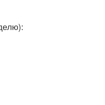
елю):