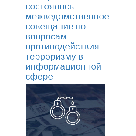
состоялось
межведомственное
совещание по
вопросам
противодействия
терроризму в
информационной
сфере