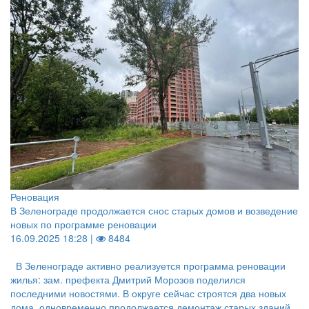
Реновация
В Зеленограде продолжается снос старых домов и возведение
новых по программе реновации
16.09.2025 18:28 |
8484
В Зеленограде активно реализуется программа реновации
жилья: зам. префекта Дмитрий Морозов поделился
последними новостями. В округе сейчас строятся два новых
дома, одновременно продолжается демонтаж старых зданий