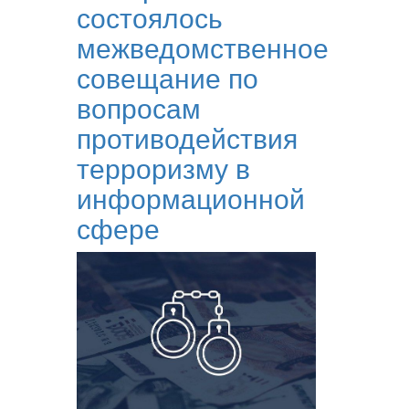
состоялось
межведомственное
совещание по
вопросам
противодействия
терроризму в
информационной
сфере