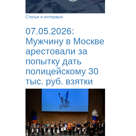
Статьи и интервью
07.05.2026:
Мужчину в Москве
арестовали за
попытку дать
полицейскому 30
тыс. руб. взятки