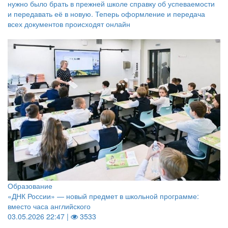
нужно было брать в прежней школе справку об успеваемости
и передавать её в новую. Теперь оформление и передача
всех документов происходят онлайн
Образование
«ДНК России» — новый предмет в школьной программе:
вместо часа английского
03.05.2026 22:47 |
3533