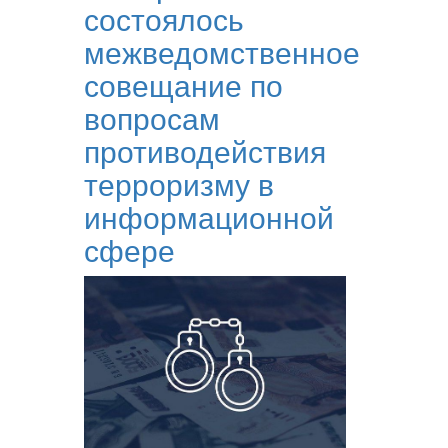
состоялось
межведомственное
совещание по
вопросам
противодействия
терроризму в
информационной
сфере