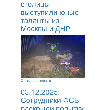
столицы
выступили юные
таланты из
Москвы и ДНР
Статьи и интервью
03.12.2025:
Сотрудники ФСБ
раскрыли попытку