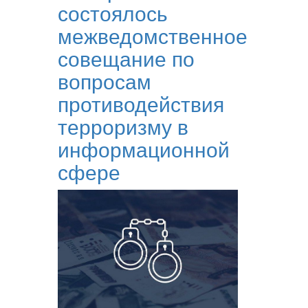
состоялось
межведомственное
совещание по
вопросам
противодействия
терроризму в
информационной
сфере