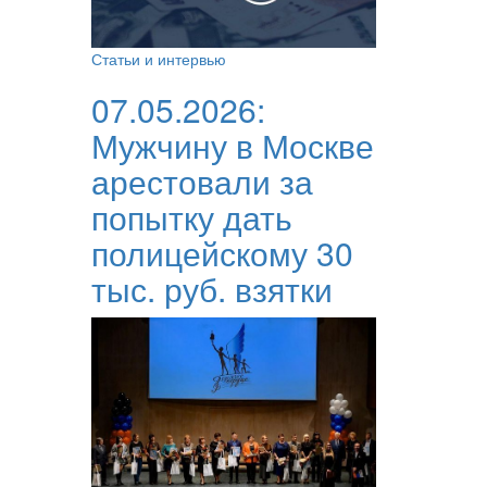
Статьи и интервью
07.05.2026:
Мужчину в Москве
арестовали за
попытку дать
полицейскому 30
тыс. руб. взятки