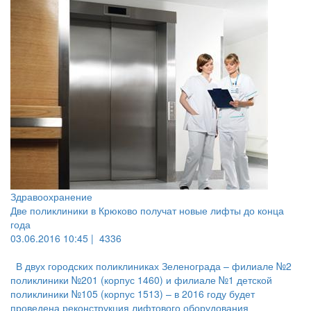
Здравоохранение
Две поликлиники в Крюково получат новые лифты до конца
года
03.06.2016 10:45 |
4336
В двух городских поликлиниках Зеленограда – филиале №2
поликлиники №201 (корпус 1460) и филиале №1 детской
поликлиники №105 (корпус 1513) – в 2016 году будет
проведена реконструкция лифтового оборудования