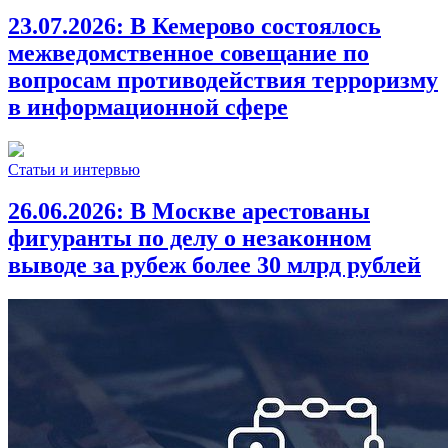
23.07.2026:
В Кемерово состоялось
межведомственное совещание по
вопросам противодействия терроризму
в информационной сфере
Статьи и интервью
26.06.2026:
В Москве арестованы
фигуранты по делу о незаконном
выводе за рубеж более 30 млрд рублей