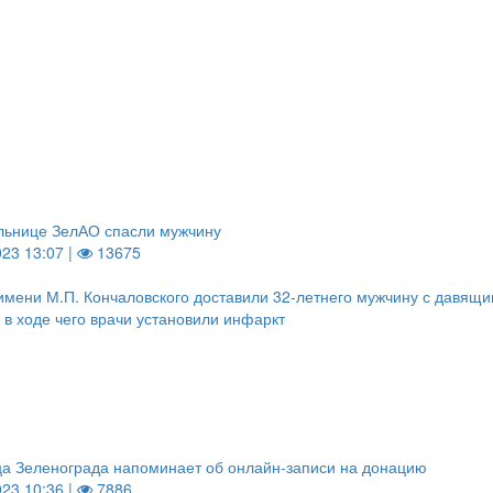
льнице ЗелАО спасли мужчину
023 13:07 |
13675
имени М.П. Кончаловского доставили 32-летнего мужчину с давящ
 в ходе чего врачи установили инфаркт
а Зеленограда напоминает об онлайн-записи на донацию
023 10:36 |
7886