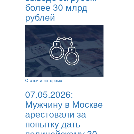
более 30 млрд
рублей
Статьи и интервью
07.05.2026:
Мужчину в Москве
арестовали за
попытку дать
полицейскому 30