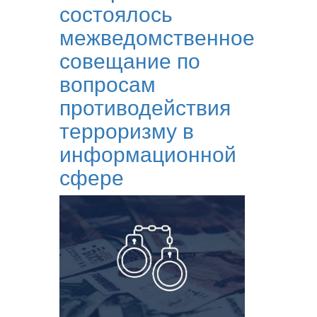
состоялось
межведомственное
совещание по
вопросам
противодействия
терроризму в
информационной
сфере