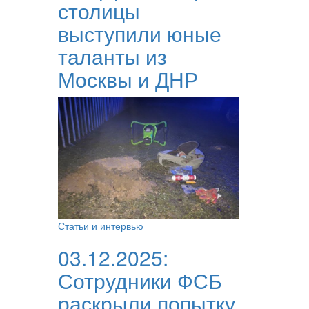
столицы
выступили юные
таланты из
Москвы и ДНР
Статьи и интервью
03.12.2025:
Сотрудники ФСБ
раскрыли попытку