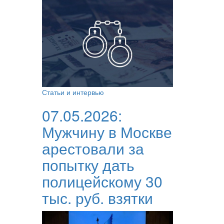
Статьи и интервью
07.05.2026:
Мужчину в Москве
арестовали за
попытку дать
полицейскому 30
тыс. руб. взятки