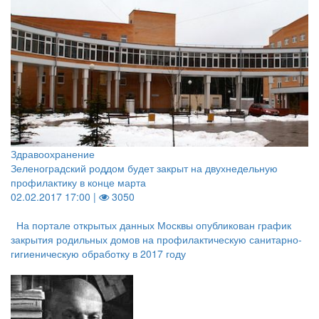
Здравоохранение
Зеленоградский роддом будет закрыт на двухнедельную
профилактику в конце марта
02.02.2017 17:00 |
3050
На портале открытых данных Москвы опубликован график
закрытия родильных домов на профилактическую санитарно-
гигиеническую обработку в 2017 году