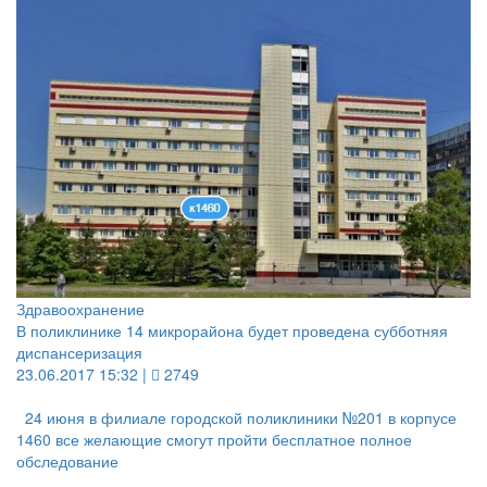
Здравоохранение
В поликлинике 14 микрорайона будет проведена субботняя
диспансеризация
23.06.2017 15:32 |
2749
24 июня в филиале городской поликлиники №201 в корпусе
1460 все желающие смогут пройти бесплатное полное
обследование