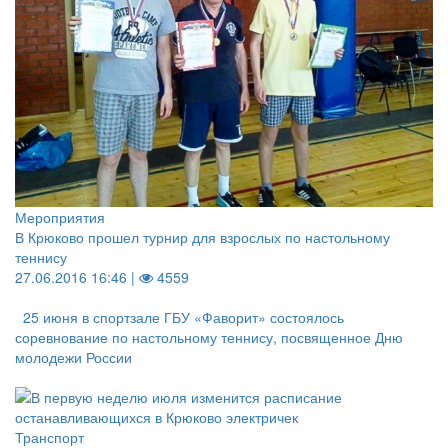
Мероприятия
В Крюково прошел турнир для взрослых по настольному
теннису
27.06.2016 16:46 |
4559
25 июня в спортзале ГБУ «Фаворит» состоялось
соревнование по настольному теннису, посвященное Дню
молодежи России
Транспорт