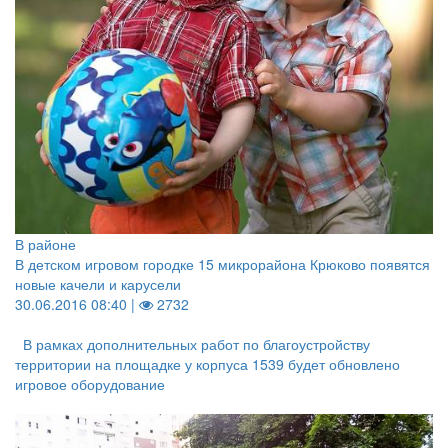
В районе
В детском игровом городке 15 микрорайона Крюково появятся
новые качели и карусели
30.06.2016 08:40 |
2732
В рамках дополнительных работ по благоустройству
территории на площадке у корпуса 1539 будет обновлено
игровое оборудование