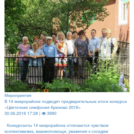
Мероприятия
В 14 микрорайоне подводят предварительные итоги конкурса
«Цветочная симфония Крюково 2016»
30.06.2016 17:28 |
3990
Конкурсанты 14 микрорайона отличаются чувством
коллективизма, взаимопомощи, уважения к соседям