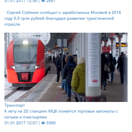
31.01.2017 12:50 |
2897
Сергей Собянин сообщил о заработанных Москвой в 2016
году 0,5 трлн рублей благодаря развитию туристической
отрасли
Транспорт
К лету на 22 станциях МЦК появятся торговые автоматы с
питьем и пластырями
31.01.2017 12:07 |
3390