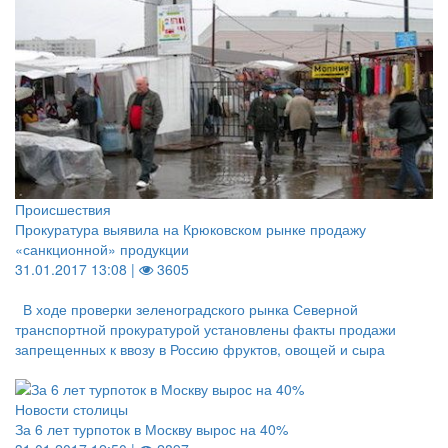
Происшествия
Прокуратура выявила на Крюковском рынке продажу
«санкционной» продукции
31.01.2017 13:08 |
3605
В ходе проверки зеленоградского рынка Северной
транспортной прокуратурой установлены факты продажи
запрещенных к ввозу в Россию фруктов, овощей и сыра
Новости столицы
За 6 лет турпоток в Москву вырос на 40%