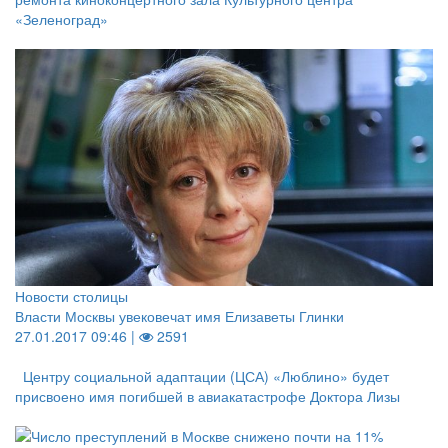
«Зеленоград»
Новости столицы
Власти Москвы увековечат имя Елизаветы Глинки
27.01.2017 09:46 |
2591
Центру социальной адаптации (ЦСА) «Люблино» будет
присвоено имя погибшей в авиакатастрофе Доктора Лизы