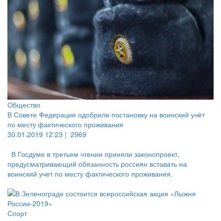
Общество
В Совете Федерации одобрили постановку на воинский учёт
по месту фактического проживания
30.01.2019 12:23 |
2969
В Госдуме в третьем чтении приняли законопроект,
предусматривающий обязанность россиян вставать на
воинский учет по месту фактического проживания.
Спорт