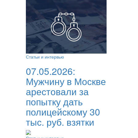
Статьи и интервью
07.05.2026:
Мужчину в Москве
арестовали за
попытку дать
полицейскому 30
тыс. руб. взятки