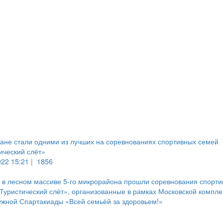
ане стали одними из лучших на соревнованиях спортивных семей
ический слёт»
022 15:21 |
1856
 в лесном массиве 5-го микрорайона прошли соревнования спорт
Туристический слёт», организованные в рамках Московской компл
жной Спартакиады «Всей семьёй за здоровьем!»