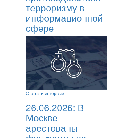
терроризму в
информационной
сфере
Статьи и интервью
26.06.2026:
В
Москве
арестованы
фигуранты по