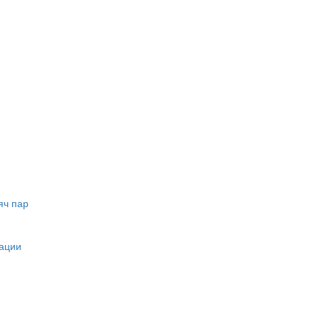
яч пар
кации