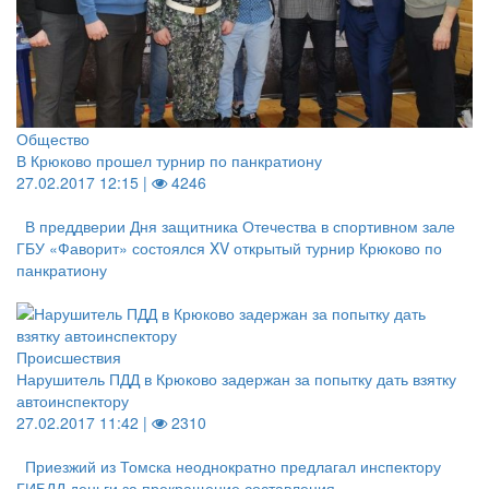
Общество
В Крюково прошел турнир по панкратиону
27.02.2017 12:15 |
4246
В преддверии Дня защитника Отечества в спортивном зале
ГБУ «Фаворит» состоялся XV открытый турнир Крюково по
панкратиону
Происшествия
Нарушитель ПДД в Крюково задержан за попытку дать взятку
автоинспектору
27.02.2017 11:42 |
2310
Приезжий из Томска неоднократно предлагал инспектору
ГИБДД деньги за прекращение составления