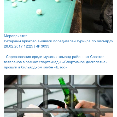
Мероприятия
Ветераны Крюково выявили победителей турнира по бильярду
28.02.2017 12:25 |
3033
Соревнования среди мужских команд районных Советов
ветеранов в рамках спартакиады «Спортивное долголетие»
прошли в бильярдном клубе «Штос»