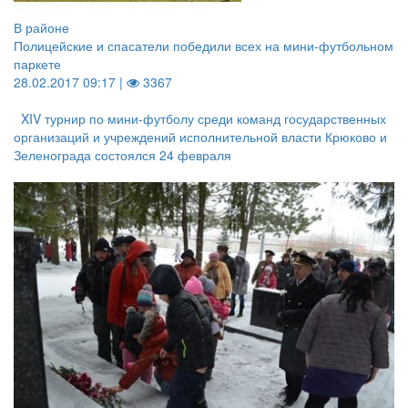
В районе
Полицейские и спасатели победили всех на мини-футбольном
паркете
28.02.2017 09:17 |
3367
XIV турнир по мини-футболу среди команд государственных
организаций и учреждений исполнительной власти Крюково и
Зеленограда состоялся 24 февраля