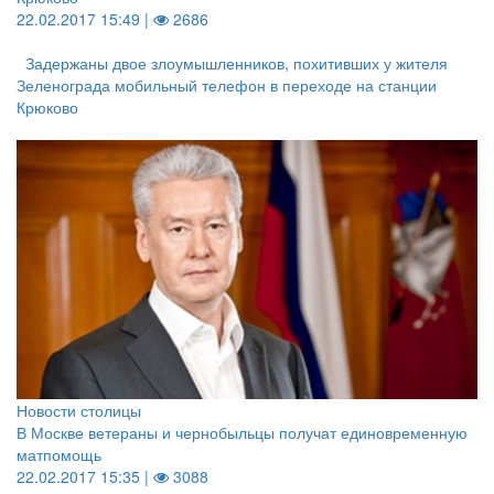
22.02.2017 15:49 |
2686
Задержаны двое злоумышленников, похитивших у жителя
Зеленограда мобильный телефон в переходе на станции
Крюково
Новости столицы
В Москве ветераны и чернобыльцы получат единовременную
матпомощь
22.02.2017 15:35 |
3088