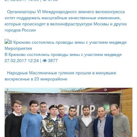
Организаторы VI Международного зимнего велоконгресса
хотят поддержать масштабные качественные изменения,
которые происходят в велоинфраструктуре Москвы и других
городов России
Мероприятия
В Крюково состоялись проводы зимы с участием медведя
27.02.2017 12:24 |
3877
Народные Масляничные гуляния прошли в минувшее
воскресенье в 23 микрорайоне