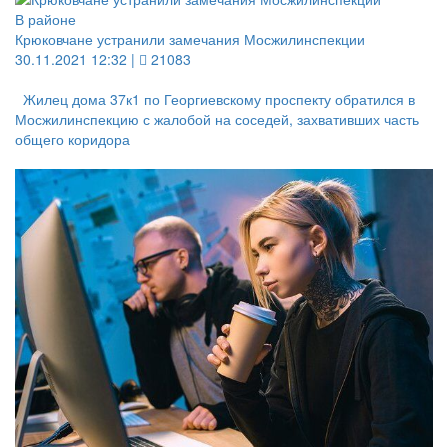
В районе
Крюковчане устранили замечания Мосжилинспекции
30.11.2021 12:32 |
21083
Жилец дома 37к1 по Георгиевскому проспекту обратился в
Мосжилинспекцию с жалобой на соседей, захвативших часть
общего коридора