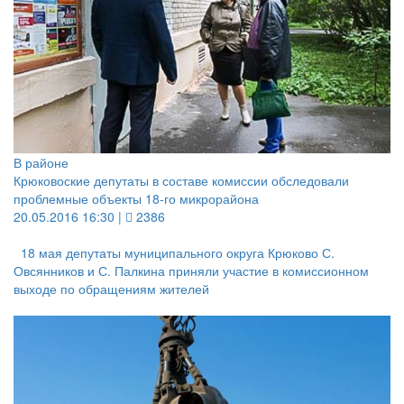
В районе
Крюковоские депутаты в составе комиссии обследовали
проблемные объекты 18-го микрорайона
20.05.2016 16:30 |
2386
18 мая депутаты муниципального округа Крюково С.
Овсянников и С. Палкина приняли участие в комиссионном
выходе по обращениям жителей