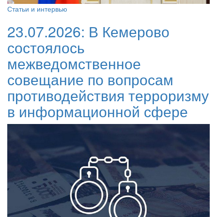
Статьи и интервью
23.07.2026:
В Кемерово
состоялось
межведомственное
совещание по вопросам
противодействия терроризму
в информационной сфере