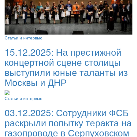
Статьи и интервью
15.12.2025:
На престижной
концертной сцене столицы
выступили юные таланты из
Москвы и ДНР
Статьи и интервью
03.12.2025:
Сотрудники ФСБ
раскрыли попытку теракта на
газопроводе в Серпуховском