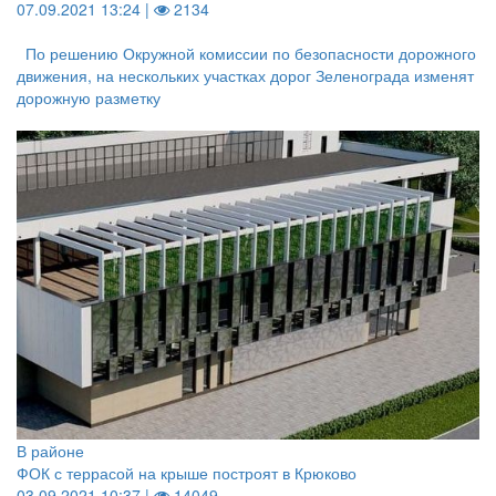
07.09.2021 13:24 |
2134
По решению Окружной комиссии по безопасности дорожного
движения, на нескольких участках дорог Зеленограда изменят
дорожную разметку
В районе
ФОК с террасой на крыше построят в Крюково
03.09.2021 10:37 |
14049