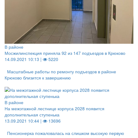
В районе
Мосжилинспекция приняла 92 из 147 подъездов в Крюково
14.09.2021 10:13 |
5220
Масштабные работы по ремонту подъездов в районе
Крюково близится к завершению
В районе
На межэтажной лестнице корпуса 2028 появится
дополнительная ступенька
13.09.2021 10:44 |
13696
Пенсионерка пожаловалась на слишком высокую первую