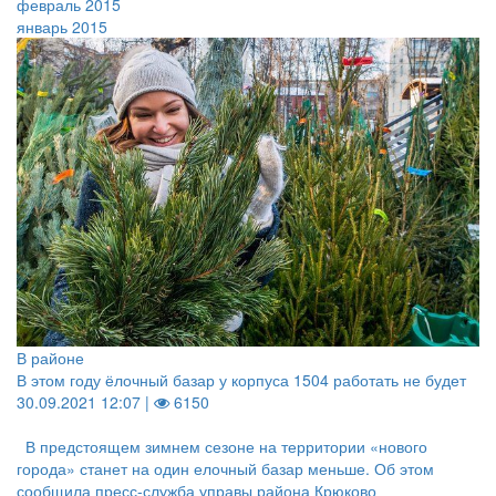
февраль 2015
январь 2015
В районе
В этом году ёлочный базар у корпуса 1504 работать не будет
30.09.2021 12:07 |
6150
В предстоящем зимнем сезоне на территории «нового
города» станет на один елочный базар меньше. Об этом
сообщила пресс-служба управы района Крюково