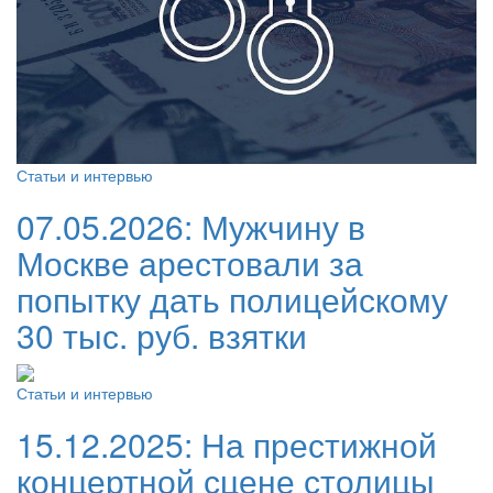
Статьи и интервью
07.05.2026:
Мужчину в
Москве арестовали за
попытку дать полицейскому
30 тыс. руб. взятки
Статьи и интервью
15.12.2025:
На престижной
концертной сцене столицы