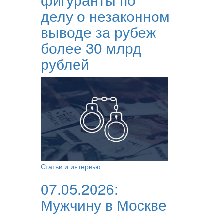
делу о незаконном
выводе за рубеж
более 30 млрд
рублей
Статьи и интервью
07.05.2026:
Мужчину в Москве