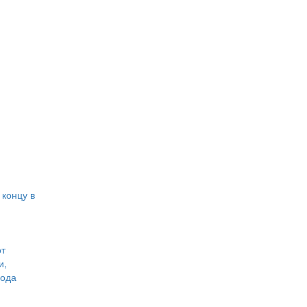
 концу в
от
и,
года