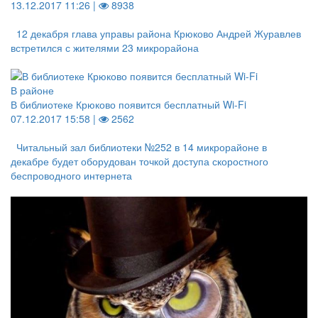
13.12.2017 11:26 |
8938
12 декабря глава управы района Крюково Андрей Журавлев
встретился с жителями 23 микрорайона
В районе
В библиотеке Крюково появится бесплатный Wi-Fi
07.12.2017 15:58 |
2562
Читальный зал библиотеки №252 в 14 микрорайоне в
декабре будет оборудован точкой доступа скоростного
беспроводного интернета