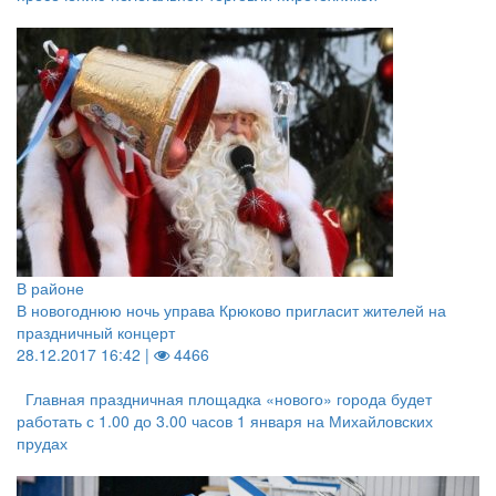
В районе
В новогоднюю ночь управа Крюково пригласит жителей на
праздничный концерт
28.12.2017 16:42 |
4466
Главная праздничная площадка «нового» города будет
работать с 1.00 до 3.00 часов 1 января на Михайловских
прудах