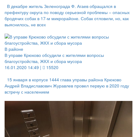
В декабре житель Зеленограда Ф. Агаев обращался в
префектуру округа по поводу серьезной проблемы – опасных
бродячих собак в 17-м микрорайоне. Собак отловили, но, как
выяснилось, не всех
В районе
В управе Крюково обсудили с жителями вопросы
благоустройства, ЖКХ и сбора мусора
16.01.2020 14:49 |
15520
15 января в корпусе 1444 глава управы района Крюково
Андрей Владиславович Журавлев провел первую в 2020 году
встречу с населением