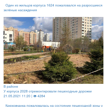
Один из жильцов корпуса 1624 пожаловался на разросшиеся
зелёные насаждения
В районе
У корпуса 2028 отремонтировали пешеходные дорожки
21.05.2021 11:20 |
4284
Крюковчанка пожаловалась на состояние пешеходной зоны у