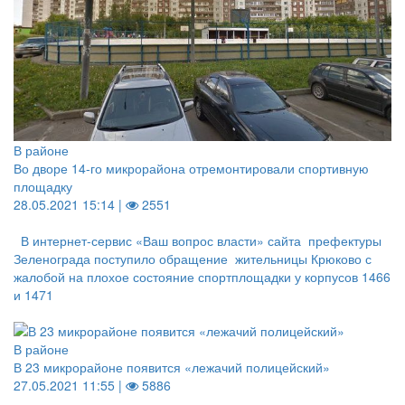
В районе
Во дворе 14-го микрорайона отремонтировали спортивную
площадку
28.05.2021 15:14 |
2551
В интернет-сервис «Ваш вопрос власти» сайта префектуры
Зеленограда поступило обращение жительницы Крюково с
жалобой на плохое состояние спортплощадки у корпусов 1466
и 1471
В районе
В 23 микрорайоне появится «лежачий полицейский»
27.05.2021 11:55 |
5886