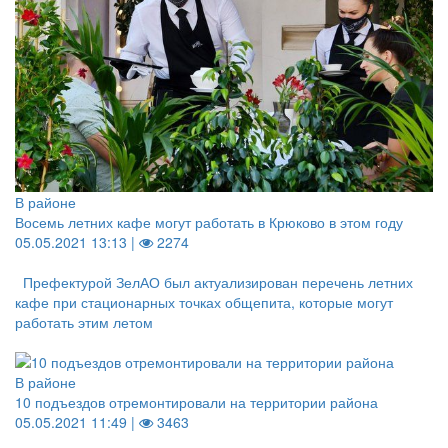
В районе
Восемь летних кафе могут работать в Крюково в этом году
05.05.2021 13:13 |
2274
Префектурой ЗелАО был актуализирован перечень летних
кафе при стационарных точках общепита, которые могут
работать этим летом
В районе
10 подъездов отремонтировали на территории района
05.05.2021 11:49 |
3463