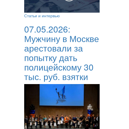
Статьи и интервью
07.05.2026:
Мужчину в Москве
арестовали за
попытку дать
полицейскому 30
тыс. руб. взятки