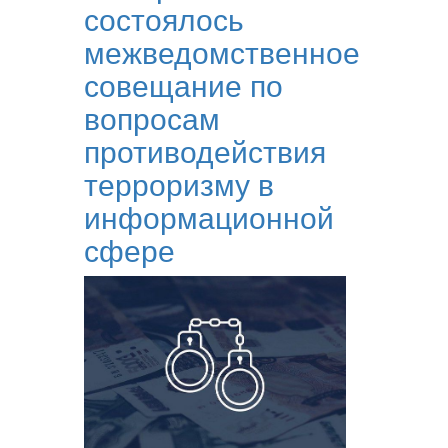
состоялось
межведомственное
совещание по
вопросам
противодействия
терроризму в
информационной
сфере