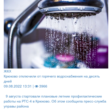
ЖКХ
Крюково отключили от горячего водоснабжения на десять
дней
09.08.2022 13:31 |
3966
9 августа стартовали плановые летние профилактические
работы на РТС-4 в Крюково. Об этом сообщила пресс-служба
управы района