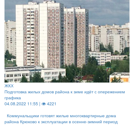
ЖКХ
Подготовка жилых домов района к зиме идёт с опережением
графика
04.08.2022 11:55 |
4221
Коммунальщики готовят жилые многоквартирные дома
района Крюково к эксплуатации в осенне-зимний период