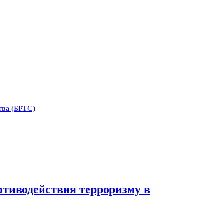
тва (БРТС)
отиводействия терроризму в