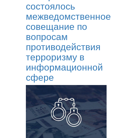
состоялось
межведомственное
совещание по
вопросам
противодействия
терроризму в
информационной
сфере