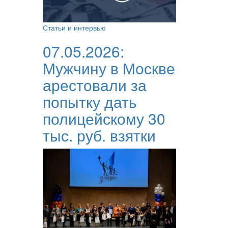
Статьи и интервью
07.05.2026:
Мужчину в Москве
арестовали за
попытку дать
полицейскому 30
тыс. руб. взятки